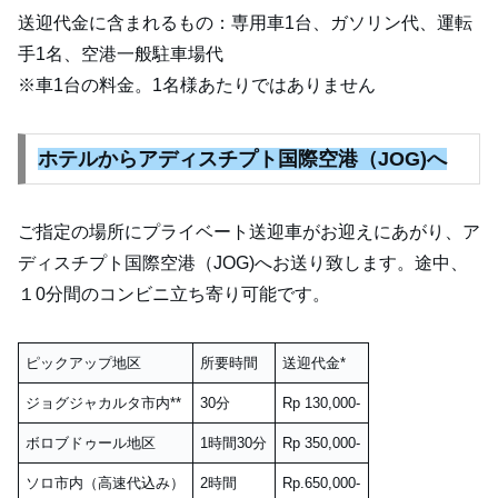
送迎代金に含まれるもの：専用車1台、ガソリン代、運転
手1名、空港一般駐車場代
※車1台の料金。1名様あたりではありません
ホテルからアディ
スチプト国際空港（JOG)
へ
ご指定の場所にプライベート送迎車がお迎えにあがり、ア
ディスチプト国際空港（JOG)へお送り致します。途中、
１0分間のコンビニ立ち寄り可能です。
ピックアップ地区
所要時間
送迎代金*
ジョグジャカルタ市内**
30分
Rp 130,000-
ボロブドゥール地区
1時間30分
Rp 350,000-
ソロ市内（高速代込み）
2時間
Rp.650,000-