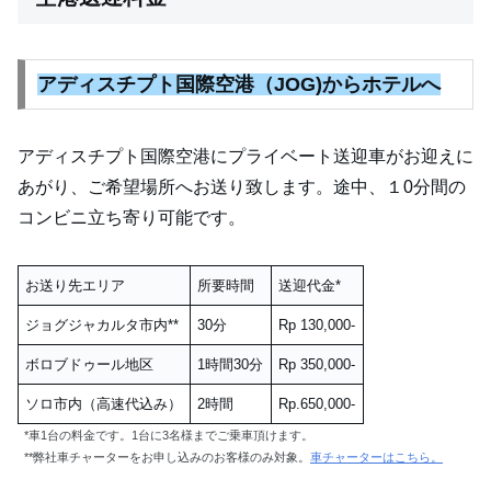
アディスチプト国際空港（JOG)から
ホテルへ
アディスチプト国際空港にプライベート送迎車がお迎えに
あがり、ご希望場所へお送り致します。途中、１0分間の
コンビニ立ち寄り可能です。
お送り先エリア
所要時間
送迎代金*
ジョグジャカルタ市内**
30分
Rp 130,000-
ボロブドゥール地区
1時間30分
Rp 350,000-
ソロ市内（高速代込み）
2時間
Rp.650,000-
*車1台の料金です。1台に3名様までご乗車頂けます。
**弊社車チャーターをお申し込みのお客様のみ対象。
車チャーターはこちら。