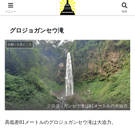
ジョグジャカルタ旅行専門店
メニュー
検索
グロジョガンセウ滝
古都ソロ見どころ
グロジョガンセウ滝は81メートルの大迫力
高低差81メートルのグロジョガンセウ滝は大迫力。