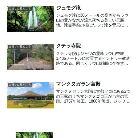
在でもヒンドゥー教徒の聖地として機能
している。
ジュモグ滝
古都ソロ見どころ
ジュモグ滝は30メートルの高さからラウ
山の豊かな水が流れ落ちる美しい景勝
地。滝壺手前の橋にたって滝を背景に映
える写真が撮れることもありインドネシ
ア人に人気の高い観光地。支流沿いで名
物ウサギのサテを食べながら滝を眺めて
ゆっくりできる。
クテッ寺院
古都ソロ見どころ
クテッ寺院はジャワの霊峰ラウ山中腹
1,486メートルに位置するヒンドゥー教遺
跡である。同じくラウ山斜面に存在する
チュト寺院やスクー寺院と同様に、巨石
記念物の文化遺跡であり、15世紀から16
世紀にかけて建造された。2005年に発掘
された。
マンクヌガラン宮殿
古都ソロ見どころ
マンクヌガラン宮殿は古都ソロにある2つ
の王家のうちマンクヌゴロ王が当主の宮
殿。1757年竣工、1866年落成。ジャワ伝
統ジョグロ様式をベースにオランダ植民
地時代のコロニアル建築も取り入れた造
りとなっている。2023年には公園・レス
トランを備えたプラチマがオープンし
た。