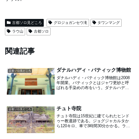
古都ソロ見どころ
グロジョガンセウ滝
タワンマング
ラウ山
古都ソロ
関連記事
ダナルハディ・バティック博物館
古都ソロ見どころ
ダナルハディ・バティック博物館は2008
年開業。バティックとはジャワ更紗と呼
ばれる手染めの布をいう。ダナルハディ
博物館は貴族ウリヨディニグラタンの館
を購入したバティック商人サントサ・ド
ゥラー氏が1967年から布を売って儲けの
集大成。
チュト寺院
古都ソロ見どころ
チュト寺院は15世紀に建てられたヒンド
ゥー教遺跡である。ジョグジャカルタか
ら120キロ、車で3時間30分かかる。ラウ
山斜面、海抜1,496メートルに位置し、ラ
ウ山登山のベースキャンプでもある。現