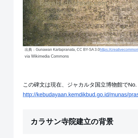
出典：Gunawan Kartapranata, CC BY-SA 3.0
https://creativecommon
via Wikimedia Commons
この碑文は現在、ジャカルタ国立博物館でNo. 
http://kebudayaan.kemdikbud.go.id/munas/pras
カラサン寺院建立の背景