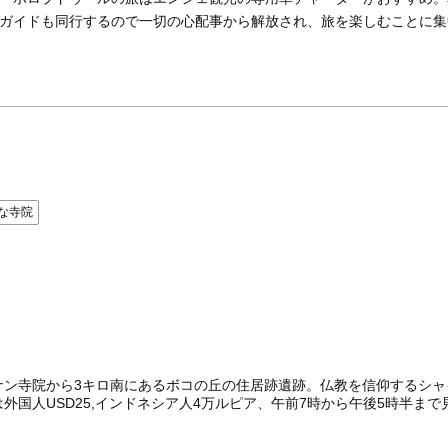
ガイドも同行するので一切の心配事から解放され、旅を楽しむことに集
な寺院
ン寺院から3キロ南にあるボコの丘の住居跡遺跡。仏教を信仰するシャイ
外国人USD25,インドネシア人4万ルピア、午前7時から午後5時半ま