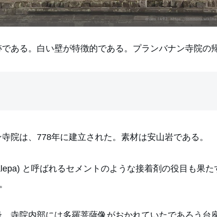
跡である。白い壁が特徴的である。プランバナン寺院の
寺院は、778年に建立された。素材は安山岩である。
ralepa) と呼ばれるセメントのような接着剤の役目
。
峰。寺院内部には多羅菩薩像がおかれていたであろう台