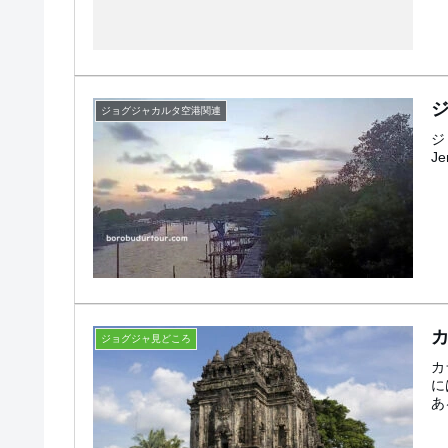
ジョグジャカルタ空港関連
ジ
J
ジョグジャ見どころ
カ
に
あ