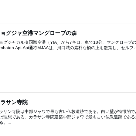
ジョグジャ空港マングローブの森
ョグジャカルタ国際空港（YIA）から7キロ、車で18分、マングローブの
embatan Api-Api通称MJAAは、河口域の素朴な橋の上を散策し、
カラサン寺院
ラサン寺院は中部ジャワで最も古い仏教遺跡である。白い壁が特徴的で
は理想である。カラサン寺院建築中部ジャワで最も古い仏教遺跡である
る。...