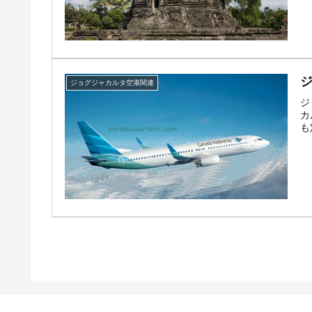
ジョグジャカルタ空港関連
ジ
カ
も