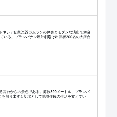
ドネシア伝統楽器ガムランの伴奏とモダンな演出で舞台
れている。プランバナン屋外劇場は出演者200名の大舞台
る高台からの景色である。海抜390メートル、プランバ
灰岩を切り出す石切場として地域住民の生活を支えてい