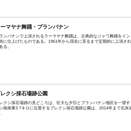
ラーマヤナ舞踊・プランバナン
ランバナンで上演されるラーマヤナ舞踊は、古典的なジャワ舞踊をイン
術に仕上げたものである。1961年から現在に至るまで定期的に上演さ
ある。
ブレクシ採石場跡公園
レクシ採石場跡の見どころは、壮大な夕日とプランバナン地区を一望す
ン南南東3.7キロに位置するブレクシ採石場跡公園は、2014年まで石
。