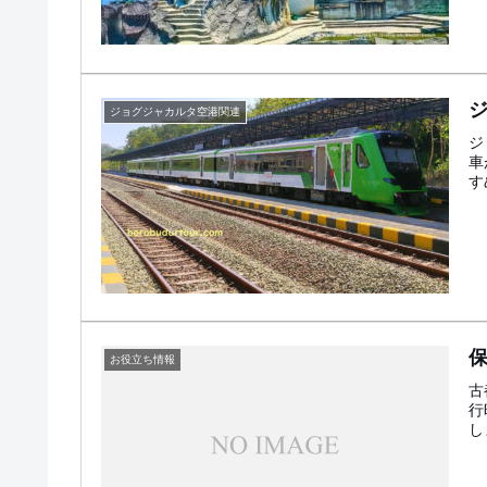
ジョグジャカルタ空港関連
ジ
車
す
お役立ち情報
古
行
し