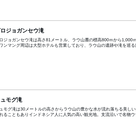
グロジョガンセウ滝
ロジョガンセウ滝は高さ81メートル、ラウ山麓の標高800ｍから1,0
ワンマング周辺は大型ホテルも営業しており、ラウ山の遺跡や滝を巡る
ジュモグ滝
ュモグ滝は30メートルの高さからラウ山の豊かな水が流れ落ちる美し
れることもありインドネシア人に人気の高い観光地。支流沿いで名物ウ