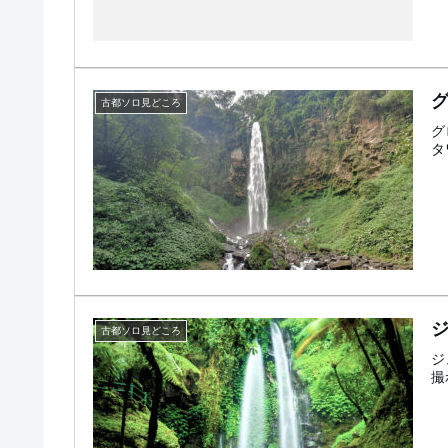
古都ソロ見どころ
グ
タ
古都ソロ見どころ
ジ
撮