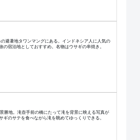
00ｍの避暑地タワンマングにある。インドネシア人に人気の
旅の宿泊地としておすすめ。名物はウサギの串焼き。
い景勝地。滝壺手前の橋にたって滝を背景に映える写真が
サギのサテを食べながら滝を眺めてゆっくりできる。