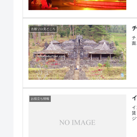
古都ソロ見どころ
チ
面
お役立ち情報
イ
賃
ジ