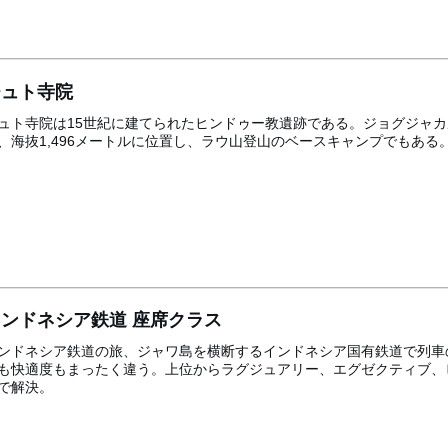
チュト寺院
ュト寺院は15世紀に建てられたヒンドゥー教遺跡である。ジョグジャカル
、海抜1,496メートルに位置し、ラウ山登山のベースキャンプでもあ
インドネシア鉄道 座席クラス
ンドネシア鉄道の旅、ジャワ島を横断するインドネシア国有鉄道で列車
も快適度もまったく違う。上位からラグジュアリー、エグゼクティブ、
で解決。